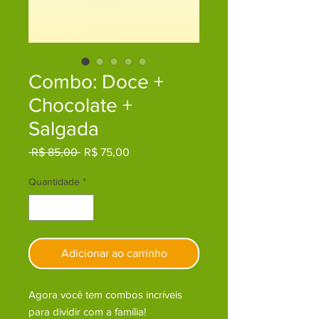
Combo: Doce +
Chocolate +
Salgada
Preço
Preço
 R$ 85,00 
R$ 75,00
normal
promocional
Quantidade
*
Adicionar ao carrinho
Agora você tem combos incríveis
para dividir com a família!